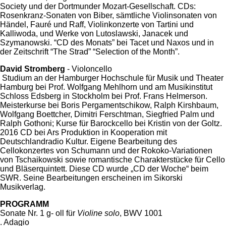
Society und der Dortmunder Mozart-Gesellschaft. CDs:
Rosenkranz-Sonaten von Biber, sämtliche Violinsonaten von
Händel, Fauré und Raff, Violinkonzerte von Tartini und
Kalliwoda, und Werke von Lutoslawski, Janacek und
Szymanowski. “CD des Monats” bei Tacet und Naxos und in
der Zeitschrift “The Strad” “Selection of the Month”.
David Stromberg
- Violoncello
Studium an der Hamburger Hochschule für Musik und Theater
Hamburg bei Prof. Wolfgang Mehlhorn und am Musikinstitut
Schloss Edsberg in Stockholm bei Prof. Frans Helmerson.
Meisterkurse bei Boris Pergamentschikow, Ralph Kirshbaum,
Wolfgang Boettcher, Dimitri Ferschtman, Siegfried Palm und
Ralph Gothoni; Kurse für Barockcello bei Kristin von der Goltz.
2016 CD bei Ars Produktion in Kooperation mit
Deutschlandradio Kultur. Eigene Bearbeitung des
Cellokonzertes von Schumann und der Rokoko-Variationen
von Tschaikowski sowie romantische Charakterstücke für Cello
und Bläserquintett. Diese CD wurde „CD der Woche“ beim
SWR. Seine Bearbeitungen erscheinen im Sikorski
Musikverlag.
PROGRAMM
Sonate Nr. 1 g- oll für
Violine solo
, BWV 1001
. Adagio