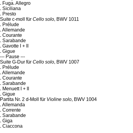
. Fuga. Allegro
. Siciliana
. Presto
Suite c-moll für
Cello solo
, BWV 1011
. Prélude
. Allemande
. Courante
. Sarabande
. Gavotte I + II
. Gigue
--- Pause ---
Suite G-Dur für
Cello solo
, BWV 1007
. Prélude
. Allemande
. Courante
. Sarabande
. Menuett I + II
. Gigue
Partita Nr. 2 d-Moll für
Violine solo
, BWV 1004
. Allemanda
. Corrente
. Sarabande
. Giga
. Ciaccona