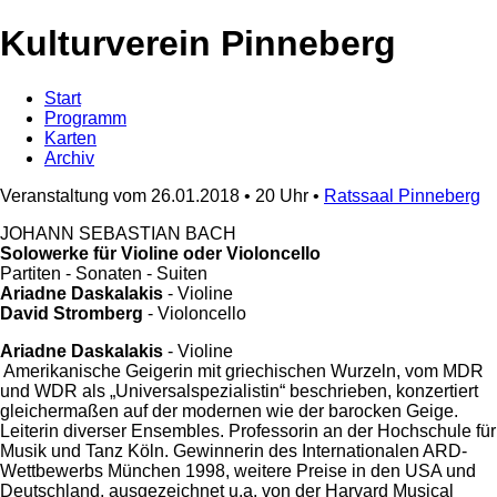
Kulturverein Pinneberg
Start
Programm
Karten
Archiv
Veranstaltung vom 26.01.2018 • 20 Uhr •
Ratssaal Pinneberg
JOHANN SEBASTIAN BACH
Solowerke für Violine oder Violoncello
Partiten - Sonaten - Suiten
Ariadne Daskalakis
- Violine
David Stromberg
- Violoncello
Ariadne Daskalakis
- Violine
Amerikanische Geigerin mit griechischen Wurzeln, vom MDR
und WDR als „Universalspezialistin“ beschrieben, konzertiert
gleichermaßen auf der modernen wie der barocken Geige.
Leiterin diverser Ensembles. Professorin an der Hochschule für
Musik und Tanz Köln. Gewinnerin des Internationalen ARD-
Wettbewerbs München 1998, weitere Preise in den USA und
Deutschland, ausgezeichnet u.a. von der Harvard Musical